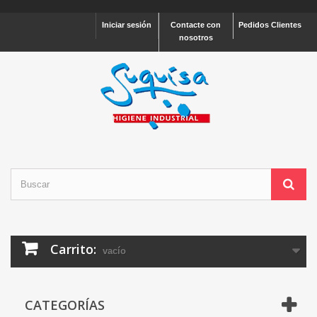
Iniciar sesión
Contacte con
Pedidos Clientes
nosotros
Carrito:
vacío
CATEGORÍAS