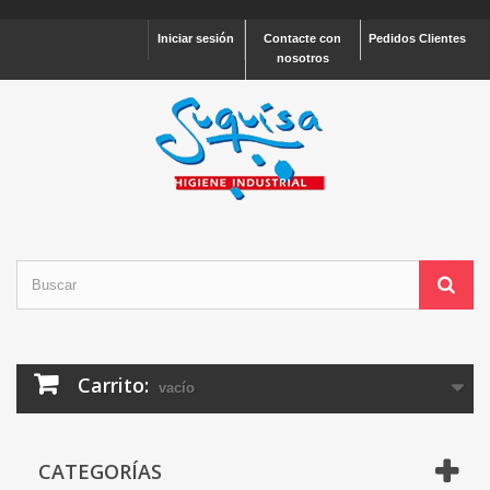
Iniciar sesión
Contacte con
Pedidos Clientes
nosotros
Carrito:
vacío
CATEGORÍAS