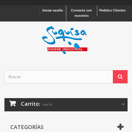
Iniciar sesión
Contacte con
Pedidos Clientes
nosotros
Carrito:
vacío
CATEGORÍAS