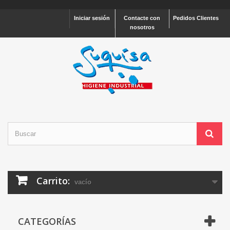
Iniciar sesión
Contacte con
Pedidos Clientes
nosotros
Carrito:
vacío
CATEGORÍAS