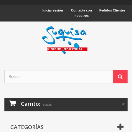
Iniciar sesión
Contacte con
Pedidos Clientes
nosotros
Carrito:
vacío
CATEGORÍAS