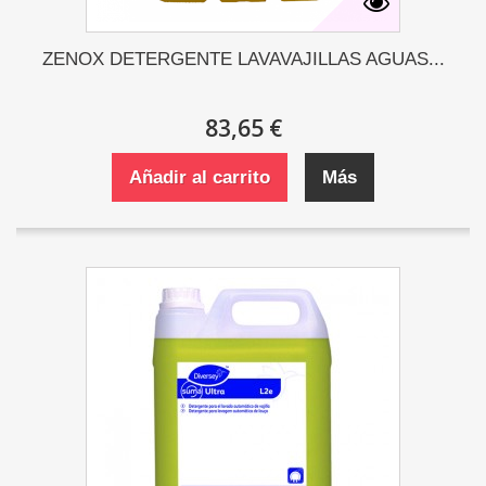
ZENOX DETERGENTE LAVAVAJILLAS AGUAS...
83,65 €
Añadir al carrito
Más