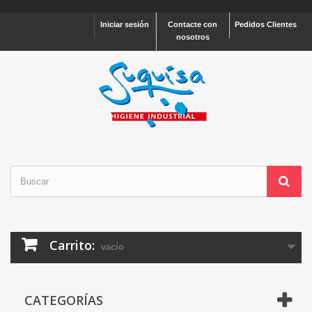
Iniciar sesión
Contacte con
Pedidos Clientes
nosotros
Carrito:
vacío
CATEGORÍAS