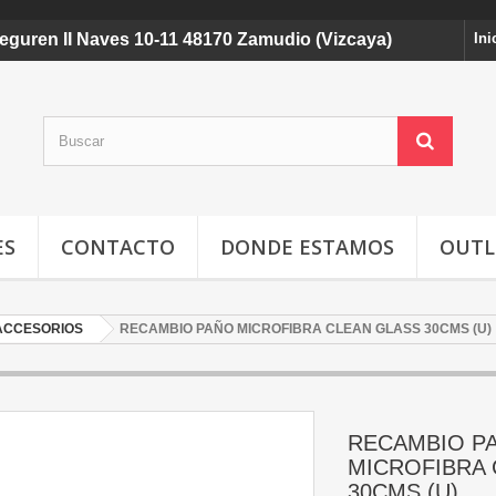
ldeguren II Naves 10-11 48170 Zamudio (Vizcaya)
Ini
ES
CONTACTO
DONDE ESTAMOS
OUTL
 ACCESORIOS
RECAMBIO PAÑO MICROFIBRA CLEAN GLASS 30CMS (U)
RECAMBIO P
MICROFIBRA 
30CMS (U)