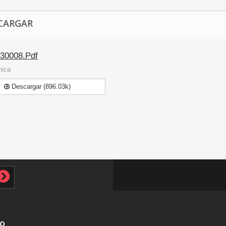
CARGAR
30008.Pdf
nica
Descargar (896.03k)
to