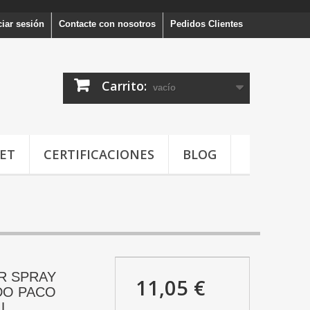
ciar sesión
Contacte con nosotros
Pedidos Clientes
Carrito:
vacío
ET
CERTIFICACIONES
BLOG
R SPRAY
11,05 €
DO PACO
ML