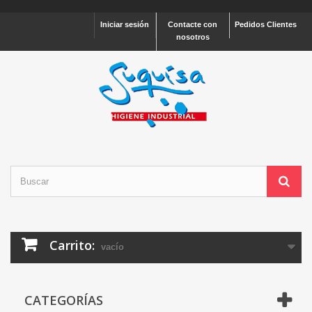
Iniciar sesión
Contacte con
Pedidos Clientes
nosotros
Carrito:
vacío
CATEGORÍAS